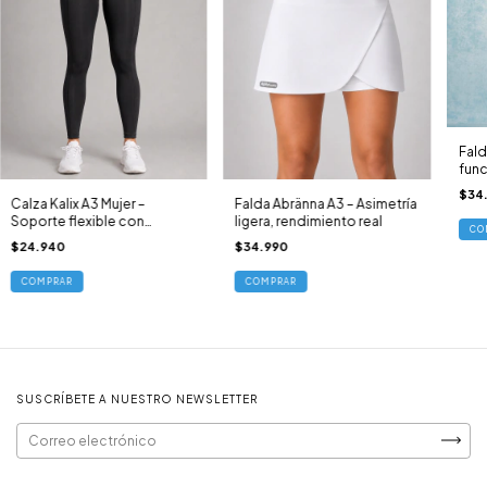
Fald
func
$34
Calza Kalix A3 Mujer –
Falda Abränna A3 – Asimetría
Soporte flexible con
ligera, rendimiento real
CO
bolsillos
$24.940
$34.990
COMPRAR
COMPRAR
SUSCRÍBETE A NUESTRO NEWSLETTER