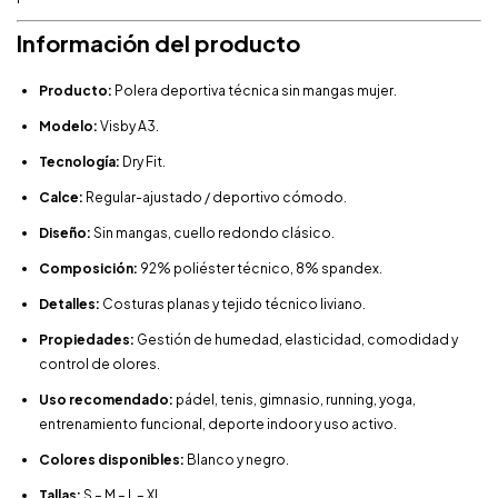
Información del producto
Producto:
Polera deportiva técnica sin mangas mujer.
Modelo:
Visby A3.
Tecnología:
Dry Fit.
Calce:
Regular-ajustado / deportivo cómodo.
Diseño:
Sin mangas, cuello redondo clásico.
Composición:
92% poliéster técnico, 8% spandex.
Detalles:
Costuras planas y tejido técnico liviano.
Propiedades:
Gestión de humedad, elasticidad, comodidad y
control de olores.
Uso recomendado:
pádel, tenis, gimnasio, running, yoga,
entrenamiento funcional, deporte indoor y uso activo.
Colores disponibles:
Blanco y negro.
Tallas:
S – M – L – XL.