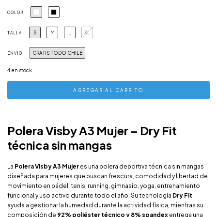
COLOR
S
M
L
XL
TALLA
GRATIS TODO CHILE
ENVIO
4
en stock
Polera Visby A3 Mujer – Dry Fit
técnica sin mangas
La
Polera Visby A3 Mujer
es una polera deportiva técnica sin mangas
diseñada para mujeres que buscan frescura, comodidad y libertad de
movimiento en pádel, tenis, running, gimnasio, yoga, entrenamiento
funcional y uso activo durante todo el año. Su tecnología
Dry Fit
ayuda a gestionar la humedad durante la actividad física, mientras su
composición de
92% poliéster técnico y 8% spandex
entrega una