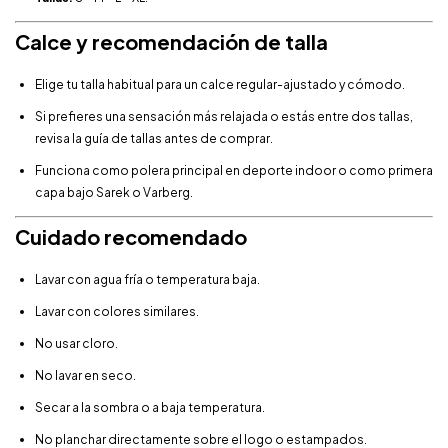
Calce y recomendación de talla
Elige tu talla habitual para un calce regular-ajustado y cómodo.
Si prefieres una sensación más relajada o estás entre dos tallas,
revisa la guía de tallas antes de comprar.
Funciona como polera principal en deporte indoor o como primera
capa bajo Sarek o Varberg.
Cuidado recomendado
Lavar con agua fría o temperatura baja.
Lavar con colores similares.
No usar cloro.
No lavar en seco.
Secar a la sombra o a baja temperatura.
No planchar directamente sobre el logo o estampados.