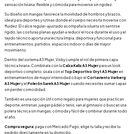
sensación liviana, flexible y cómoda para moverse sin rigidez.
Su diseño sin mangas favorece la movilidad de hombros y brazos,
ideal para deportes y rutinas donde el cuerpo necesita moverse con
fluidez. El calce regular-ajustado acompaña la silueta sin sentirse
rígido, las costuras planas ayudan a reducir el roce durante el uso y el
tejido técnico aporta una lectura limpia, deportiva y funcional para
entrenamientos, partidos, espacios indoor o días de mayor
movimiento.
Dentro del sistema A3 Mujer, Visby cumple el rol de primera capa
técnica liviana. Combínala con la
Calza Kalix A3 Mujer
para un look
deportivo completo, úsala con el
Top Deportivo Gryt A3 Mujer
en
entrenamientos de mayor intensidad o bajo el
Cortaviento Varberg
A3 Mujer
y el
Polerón Sarek A3 Mujer
cuando necesites sumar capas
sin perder comodidad.
También es una opción útil como regalo para mujeres que practican
deporte, entrenan, juegan pádel o tenis, van al gimnasio o buscan una
polera técnica sin mangas, cómoda y fácil de combinar durante todo
el año.
Compra segura:
paga con Mercado Pago, elige tu talla y recibe tu
pedido directamente en tu domicilio.