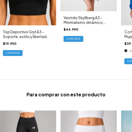
Vestido Skyllberg A3 -
Minimalismo dinámico,
frescura que dura
$44.990
Cort
Top Deportivo Gryt A3 –
Mujer
Soporte, estilo y libertad
COMPRAR
de l
total
$39
$19.950
+
COMPRAR
CO
Para comprar con este producto