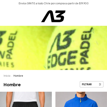
Envíos GRATIS a todo Chile por compras a partir de $19.900
Inicio
.
Hombre
Hombre
FILTRAR