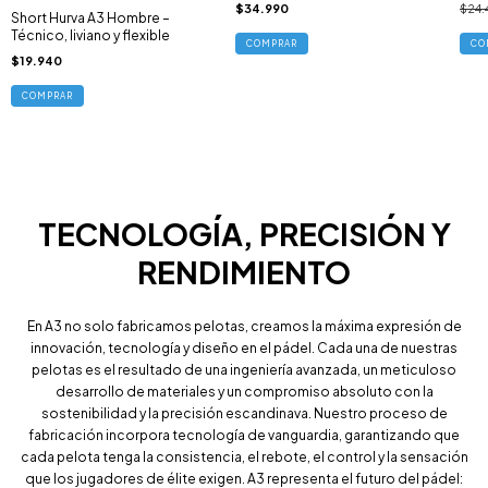
$34.990
$24.
Short Hurva A3 Hombre –
Técnico, liviano y flexible
COMPRAR
$19.940
COMPRAR
TECNOLOGÍA, PRECISIÓN Y
RENDIMIENTO
En A3 no solo fabricamos pelotas, creamos la máxima expresión de
innovación, tecnología y diseño en el pádel. Cada una de nuestras
pelotas es el resultado de una ingeniería avanzada, un meticuloso
desarrollo de materiales y un compromiso absoluto con la
sostenibilidad y la precisión escandinava. Nuestro proceso de
fabricación incorpora tecnología de vanguardia, garantizando que
cada pelota tenga la consistencia, el rebote, el control y la sensación
que los jugadores de élite exigen. A3 representa el futuro del pádel: