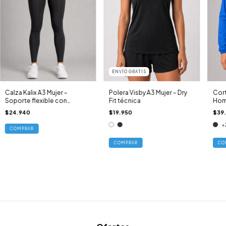
ENVÍO GRATIS
Calza Kalix A3 Mujer –
Polera Visby A3 Mujer – Dry
Cort
Soporte flexible con
Fit técnica
Homb
bolsillos
func
$24.940
$19.950
$39
+
COMPRAR
COMPRAR
CO