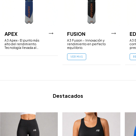
APEX
FUSION
E
A3 Apex– El punto más
A3 Fusion – Innovación y
A3 
alto del rendimiento.
rendimiento en perfecto
cont
Tecnología llevada al
equilibrio.
prec
límite.
VER MAS
R
Destacados