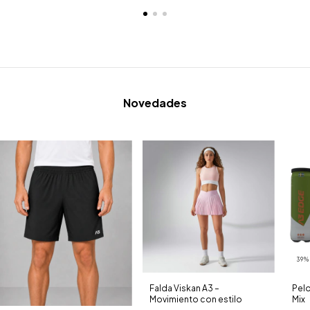
Novedades
39
Falda Viskan A3 –
Pelo
Movimiento con estilo
Mix