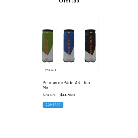
Ofertas
39
%
OFF
Pelotas de Pádel A3 – Trio
Mix
$24.490
$14.950